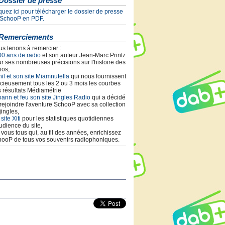
Dossier de presse
quez ici pour télécharger le dossier de presse
 SchooP en PDF.
Remerciements
s tenons à remercier :
00 ans de radio
et son auteur Jean-Marc Printz
r ses nombreuses précisions sur l'histoire des
ios,
il et son site Miamnutella
qui nous fournissent
cieusement tous les 2 ou 3 mois les courbes
 résultats Médiamétrie
ann et feu son site Jingles Radio
qui a décidé
rejoindre l'aventure SchooP avec sa collection
jingles,
 site Xiti
pour les statistiques quotidiennes
udience du site,
t vous tous qui, au fil des années, enrichissez
ooP de tous vos souvenirs radiophoniques.