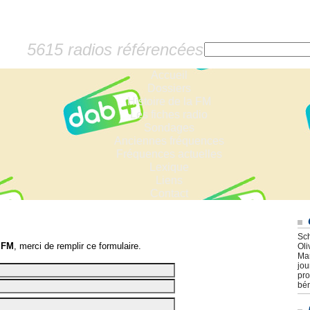
5615 radios référencées
Accueil
Dossiers
Histoire de la FM
Les fiches radio
Sondages
Anciennes fréquences
Fréquences actuelles
Lexique
Liens
Contact
Sch
 FM
, merci de remplir ce formulaire.
Oli
Mar
jou
pro
bén