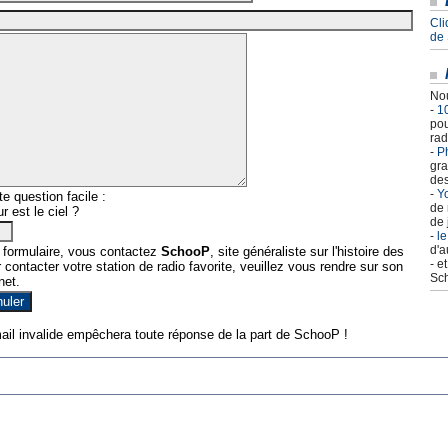
Cli
de
Nou
-
1
pou
rad
-
Ph
gra
des
-
Yo
e question facile :
de 
r est le ciel ?
de 
-
le
d'a
 formulaire, vous contactez
SchooP
, site généraliste sur l'histoire des
- e
contacter votre station de radio favorite, veuillez vous rendre sur son
Sch
net.
ail invalide empêchera toute réponse de la part de SchooP !