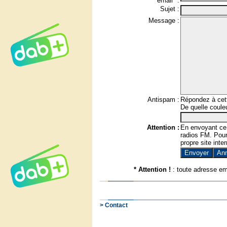
email* :
Sujet :
Message :
Antispam :
Répondez à cett
De quelle couleu
Attention :
En envoyant ce
radios FM. Pour 
propre site inter
* Attention !
: toute adresse em
> Contact