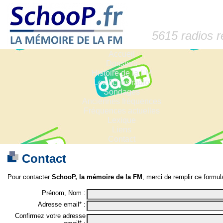
5615 radios 
Accueil
Dossiers
Histoire de la FM
Les fiches radio
Sondages
Anciennes fréquences
Fréquences actuelles
Lexique
Liens
Contact
Contact
Pour contacter
SchooP, la mémoire de la FM
, merci de remplir ce formula
Prénom, Nom :
Adresse email* :
Confirmez votre adresse