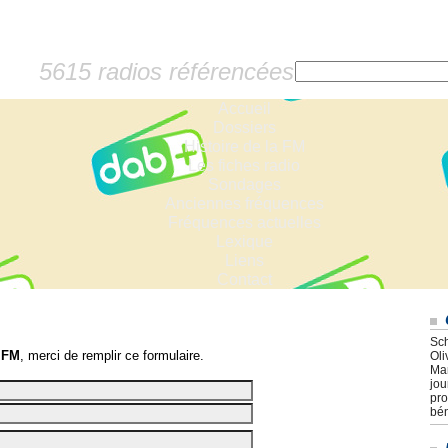
5615 radios référencées
Accueil
Dossiers
Histoire de la FM
Les fiches radio
Sondages
Anciennes fréquences
Fréquences actuelles
Lexique
Liens
Contact
Sch
 FM
, merci de remplir ce formulaire.
Oli
Mar
jou
pro
bén