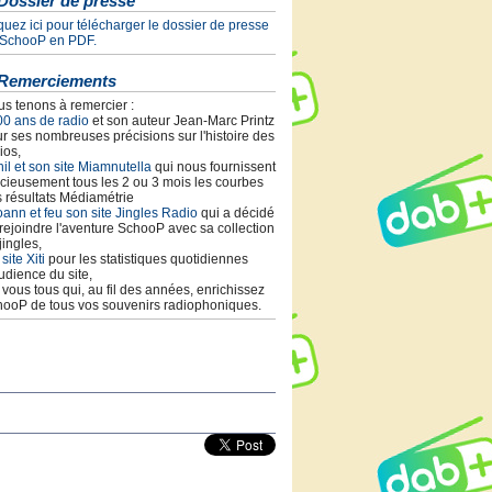
Dossier de presse
quez ici pour télécharger le dossier de presse
 SchooP en PDF.
Remerciements
s tenons à remercier :
00 ans de radio
et son auteur Jean-Marc Printz
r ses nombreuses précisions sur l'histoire des
ios,
il et son site Miamnutella
qui nous fournissent
cieusement tous les 2 ou 3 mois les courbes
 résultats Médiamétrie
ann et feu son site Jingles Radio
qui a décidé
rejoindre l'aventure SchooP avec sa collection
jingles,
 site Xiti
pour les statistiques quotidiennes
udience du site,
t vous tous qui, au fil des années, enrichissez
ooP de tous vos souvenirs radiophoniques.