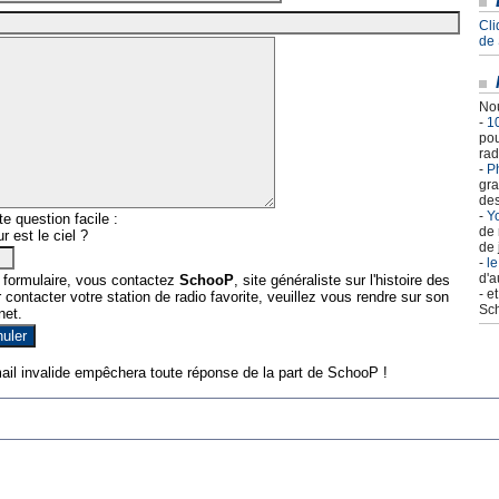
Cli
de
Nou
-
1
pou
rad
-
Ph
gra
des
-
Yo
e question facile :
de 
r est le ciel ?
de 
-
le
d'a
 formulaire, vous contactez
SchooP
, site généraliste sur l'histoire des
- e
contacter votre station de radio favorite, veuillez vous rendre sur son
Sch
net.
ail invalide empêchera toute réponse de la part de SchooP !