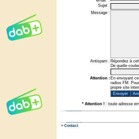
email* :
Sujet :
Message :
Antispam :
Répondez à cett
De quelle couleu
Attention :
En envoyant ce
radios FM. Pour 
propre site inter
* Attention !
: toute adresse em
> Contact