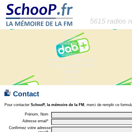
5615 radios 
Accueil
Dossiers
Histoire de la FM
Les fiches radio
Sondages
Anciennes fréquences
Fréquences actuelles
Lexique
Liens
Contact
Contact
Pour contacter
SchooP, la mémoire de la FM
, merci de remplir ce formula
Prénom, Nom :
Adresse email* :
Confirmez votre adresse