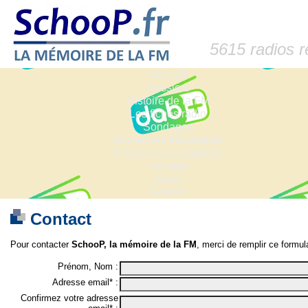
5615 radios 
Accueil
Dossiers
Histoire de la FM
Les fiches radio
Sondages
Anciennes fréquences
Fréquences actuelles
Lexique
Liens
Contact
Contact
Pour contacter
SchooP, la mémoire de la FM
, merci de remplir ce formula
Prénom, Nom :
Adresse email* :
Confirmez votre adresse