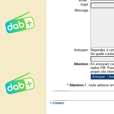
email* :
Sujet :
Message :
Antispam :
Répondez à cett
De quelle couleu
Attention :
En envoyant ce
radios FM. Pour 
propre site inter
* Attention !
: toute adresse em
> Contact