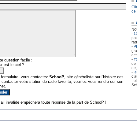
Cli
de
Nou
-
1
pou
rad
-
Ph
gra
des
-
Yo
e question facile :
de 
r est le ciel ?
de 
-
le
d'a
 formulaire, vous contactez
SchooP
, site généraliste sur l'histoire des
- e
contacter votre station de radio favorite, veuillez vous rendre sur son
Sch
net.
ail invalide empêchera toute réponse de la part de SchooP !