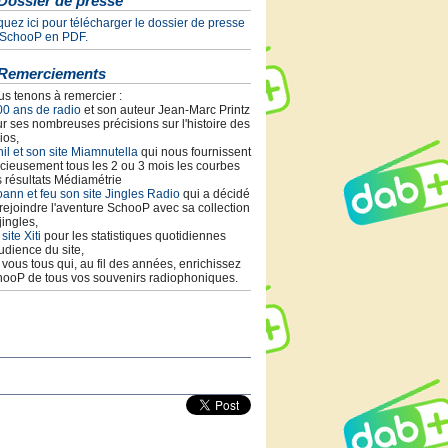
Dossier de presse
quez ici pour télécharger le dossier de presse
 SchooP en PDF.
Remerciements
s tenons à remercier :
00 ans de radio
et son auteur Jean-Marc Printz
r ses nombreuses précisions sur l'histoire des
ios,
il et son site Miamnutella
qui nous fournissent
cieusement tous les 2 ou 3 mois les courbes
 résultats Médiamétrie
ann et feu son site Jingles Radio
qui a décidé
rejoindre l'aventure SchooP avec sa collection
jingles,
 site Xiti
pour les statistiques quotidiennes
udience du site,
t vous tous qui, au fil des années, enrichissez
ooP de tous vos souvenirs radiophoniques.