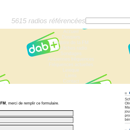
5615 radios référencées
Accueil
Dossiers
Histoire de la FM
Les fiches radio
Sondages
Anciennes fréquences
Fréquences actuelles
Lexique
Liens
Contact
Sch
 FM
, merci de remplir ce formulaire.
Oli
Mar
jou
pro
bén