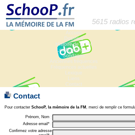
5615 radios 
Accueil
Dossiers
Histoire de la FM
Les fiches radio
Sondages
Anciennes fréquences
Fréquences actuelles
Lexique
Liens
Contact
Contact
Pour contacter
SchooP, la mémoire de la FM
, merci de remplir ce formula
Prénom, Nom :
Adresse email* :
Confirmez votre adresse