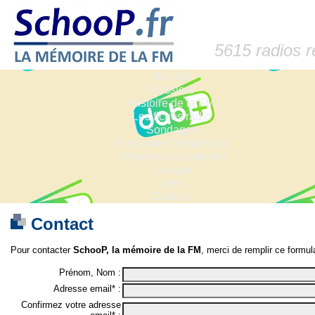
5615 radios 
Accueil
Dossiers
Histoire de la FM
Les fiches radio
Sondages
Anciennes fréquences
Fréquences actuelles
Lexique
Liens
Contact
Contact
Pour contacter
SchooP, la mémoire de la FM
, merci de remplir ce formula
Prénom, Nom :
Adresse email* :
Confirmez votre adresse