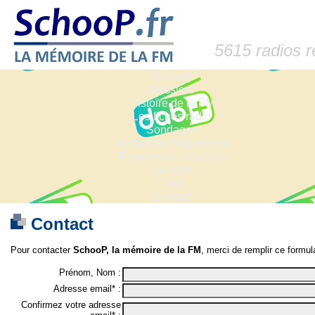
5615 radios 
Accueil
Dossiers
Histoire de la FM
Les fiches radio
Sondages
Anciennes fréquences
Fréquences actuelles
Lexique
Liens
Contact
Contact
Pour contacter
SchooP, la mémoire de la FM
, merci de remplir ce formula
Prénom, Nom :
Adresse email* :
Confirmez votre adresse