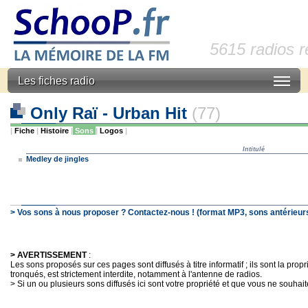
5615 radios 
Les fiches radio
Only Raï - Urban Hit
(77)
|
Fiche
|
Histoire
|
Sons
|
Logos
|
Intitulé
Medley de jingles
> Vos sons à nous proposer ? Contactez-nous ! (format MP3, sons antérieurs
> AVERTISSEMENT
:
Les sons proposés sur ces pages sont diffusés à titre informatif ; ils sont la pro
tronqués, est strictement interdite, notamment à l'antenne de radios.
> Si un ou plusieurs sons diffusés ici sont votre propriété et que vous ne souhaite