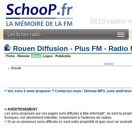
5615 radios 
Les fiches radio
Rouen Diffusion - Plus FM - Radi
|
Fiche
|
Histoire
|
Sons
|
Logos
|
Publicités
|
Intitulé
Extrait
> Vos sons à nous proposer ? Contactez-nous ! (format MP3, sons antérieurs
> AVERTISSEMENT
:
Les sons proposés sur ces pages sont diffusés à titre informatif ; ils sont la pro
tronqués, est strictement interdite, notamment à l'antenne de radios.
> Si un ou plusieurs sons diffusés ici sont votre propriété et que vous ne souhaite