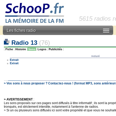
5615 radios 
Les fiches radio
Radio 13
(76)
|
Fiche
|
Histoire
|
Sons
|
Logos
|
Publicités
|
Intitulé
Extrait
Extrait
> Vos sons à nous proposer ? Contactez-nous ! (format MP3, sons antérieurs
> AVERTISSEMENT
:
Les sons proposés sur ces pages sont diffusés à titre informatif ; ils sont la pro
tronqués, est strictement interdite, notamment à l'antenne de radios.
> Si un ou plusieurs sons diffusés ici sont votre propriété et que vous ne souhaite