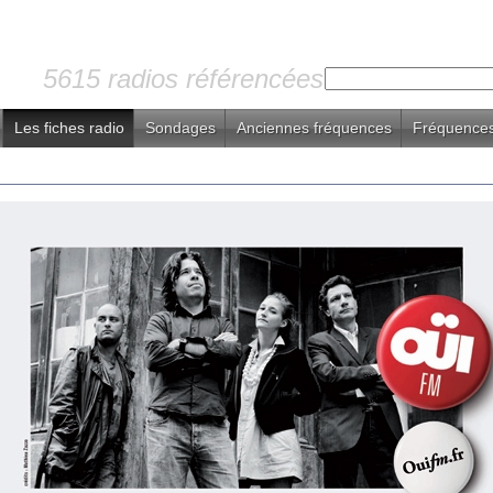
5615 radios référencées
Les fiches radio
Sondages
Anciennes fréquences
Fréquences