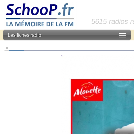
5615 radios 
Les fiches radio