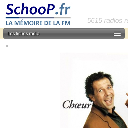
5615 radios 
Les fiches radio