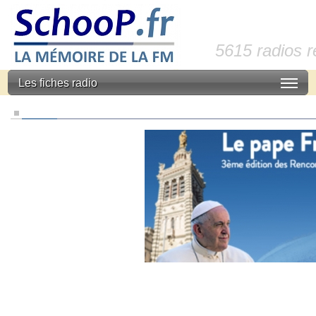
5615 radios 
Les fiches radio