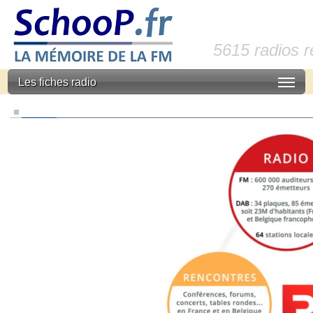
5615 radios 
Les fiches radio