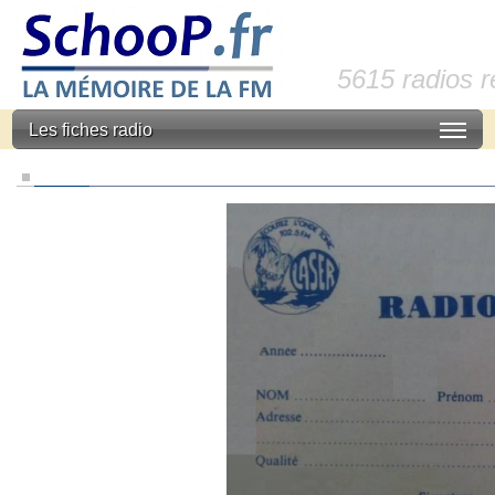
5615 radios 
Les fiches radio