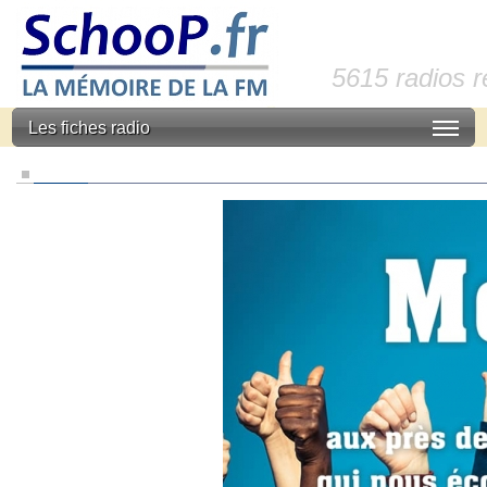
5615 radios 
Les fiches radio