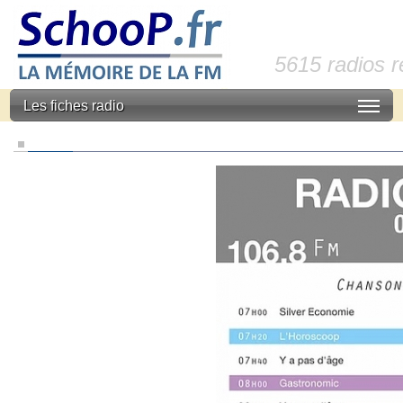
5615 radios 
Les fiches radio