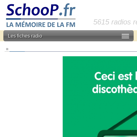
5615 radios 
Les fiches radio