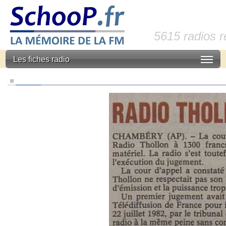
5615 radios 
Les fiches radio