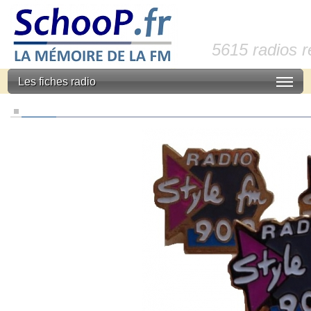
5615 radios 
Les fiches radio