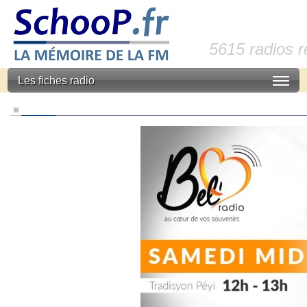
5615 radios 
Les fiches radio