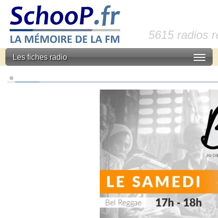
5615 radios 
Les fiches radio