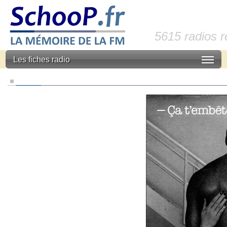
5615 radios 
Les fiches radio