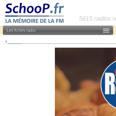
5615 radios 
Les fiches radio