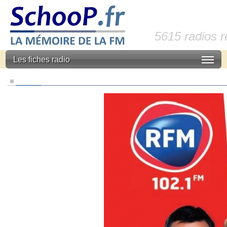
5615 radios 
Les fiches radio