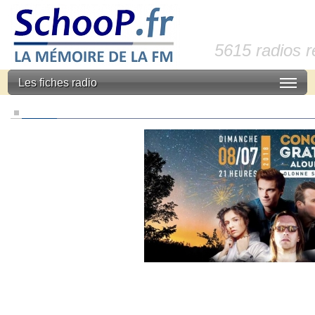
5615 radios 
Les fiches radio