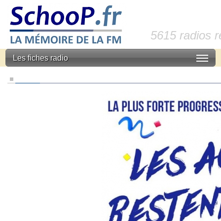
5615 radios 
Les fiches radio