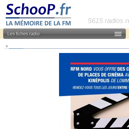
5615 radios 
Les fiches radio