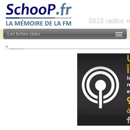
5615 radios 
Les fiches radio