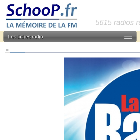
5615 radios 
Les fiches radio