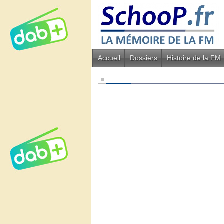
Accueil
Dossiers
Histoire de la FM