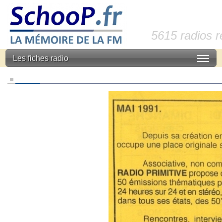
5615 radios 
Les fiches radio