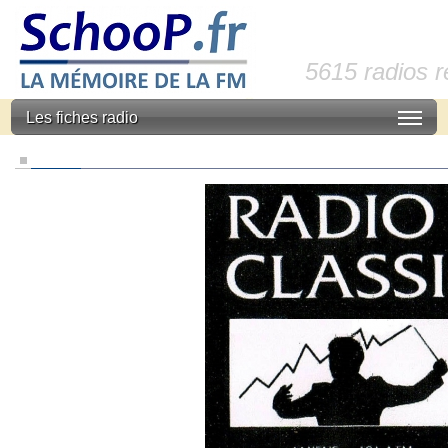
5615 radios 
Les fiches radio