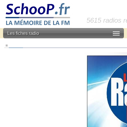
5615 radios 
Les fiches radio