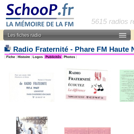
5615 radios 
Les fiches radio
Radio Fraternité - Phare FM Haute
|
Fiche
|
Histoire
|
Logos
|
Publicités
|
Photos
|