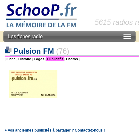
5615 radios 
Les fiches radio
Pulsion FM
(76)
|
Fiche
|
Histoire
|
Logos
|
Publicités
|
Photos
|
> Vos anciennes publicités à partager ? Contactez-nous !