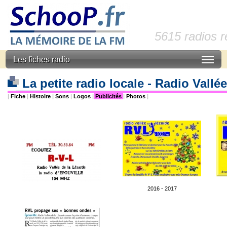
5615 radios 
Les fiches radio
La petite radio locale - Radio Vallé
|
Fiche
|
Histoire
|
Sons
|
Logos
|
Publicités
|
Photos
|
2016 - 2017