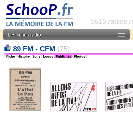
5615 radios 
Les fiches radio
89 FM - CFM
(75)
|
Fiche
|
Histoire
|
Sons
|
Logos
|
Publicités
|
Photos
|