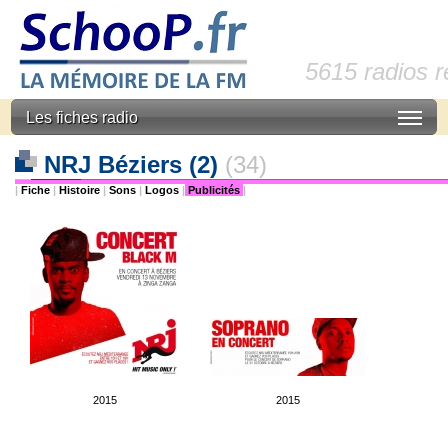
5615 radios 
Les fiches radio
NRJ Béziers (2)
(34)
|
Fiche
|
Histoire
|
Sons
|
Logos
|
Publicités
|
2015
2015