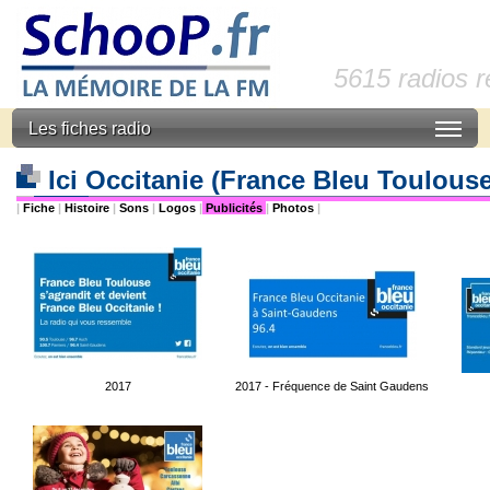
5615 radios 
Les fiches radio
Ici Occitanie (France Bleu Toulouse
|
Fiche
|
Histoire
|
Sons
|
Logos
|
Publicités
|
Photos
|
2017
2017 - Fréquence de Saint Gaudens