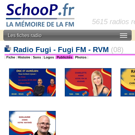
5615 radios 
Les fiches radio
Radio Fugi - Fugi FM - RVM
(08)
|
Fiche
|
Histoire
|
Sons
|
Logos
|
Publicités
|
Photos
|