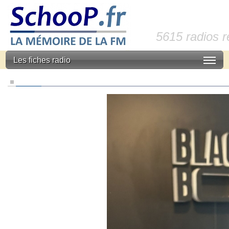
5615 radios 
Les fiches radio