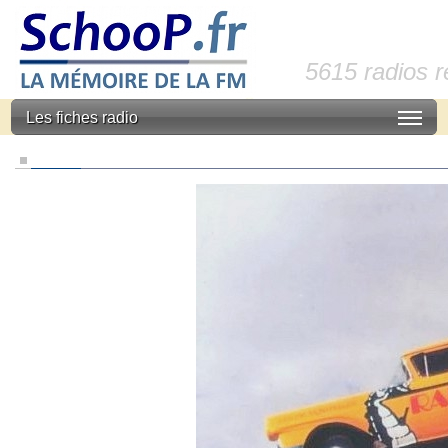
5615 radios 
Les fiches radio