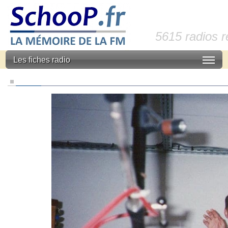
5615 radios 
Les fiches radio