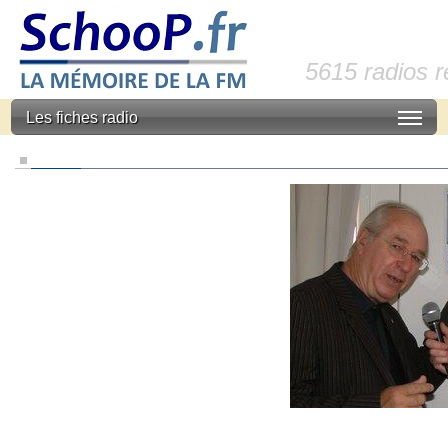
5615 radios 
Les fiches radio