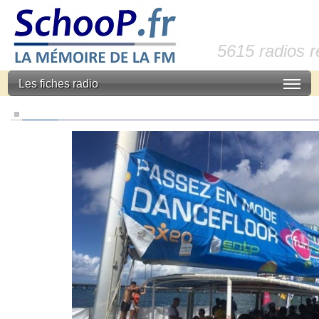
5615 radios 
Les fiches radio