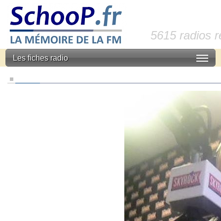
5615 radios 
Les fiches radio